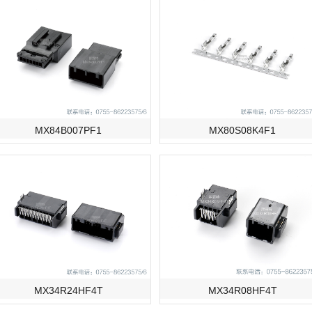
MX84B007PF1
MX80S08K4F1
MX34R24HF4T
MX34R08HF4T