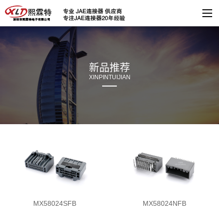
新品推荐
XINPINTUIJIAN
MX58024SFB
MX58024NFB