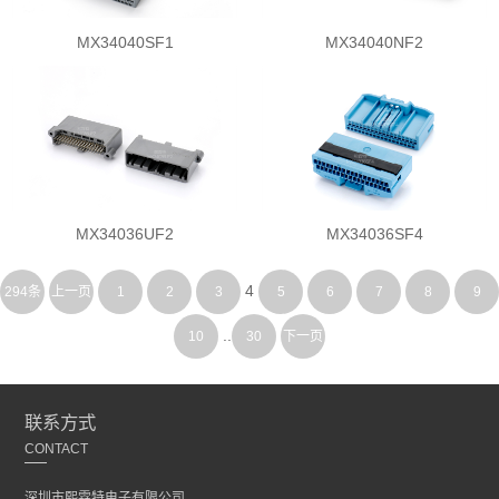
MX34040SF1
MX34040NF2
MX34036UF2
MX34036SF4
4
294条
上一页
1
2
3
5
6
7
8
9
..
10
30
下一页
联系方式
CONTACT
深圳市熙霖特电子有限公司